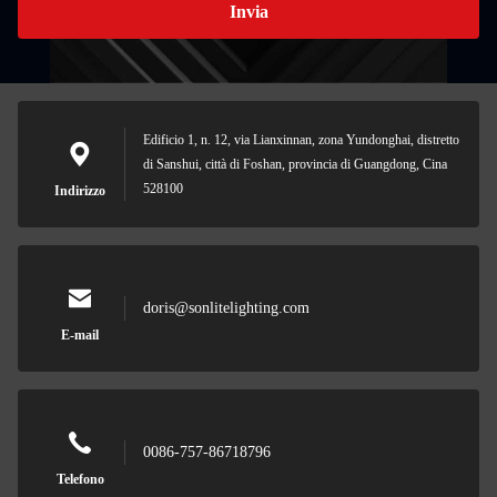
Invia
Edificio 1, n. 12, via Lianxinnan, zona Yundonghai, distretto
di Sanshui, città di Foshan, provincia di Guangdong, Cina
528100
Indirizzo
doris@sonlitelighting.com
E-mail
0086-757-86718796
Telefono