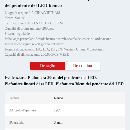
del pendente del LED bianco
Luogo di origine: LA CINA/VIETNAM
Marca: Sonlite
Certificazione: ETL / ES / FCC / UL / T24
Quantità di ordine minimo: 2000pcs
Prezzo: negotiable
Imballaggi particolari: Scatola bianca neutrale/scatola dei colori su ordinazione
Tempi di consegna: 45-50 giorno del lavoro
Termini di pagamento: L/C, D/A, D/P, T/T, Western Union, MoneyGram
Capacità di alimentazione: 200,000PCS/MESE
Dettaglio
Description
Evidenziare:
Plafoniera 30cm del pendente del LED
,
Plafoniere lineari di es LED
,
Plafoniera 30cm del pendente del LED
1colore:
bianco
2Angolo d'apertura:
120°
3Garanzia:
3 anni