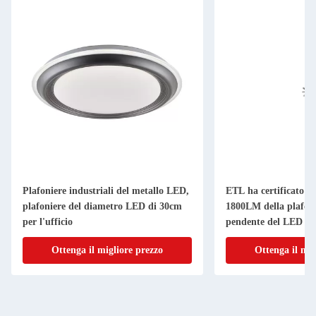
Plafoniere industriali del metallo LED,
ETL ha certificato il
plafoniere del diametro LED di 30cm
1800LM della plafoni
per l'ufficio
pendente del LED
Ottenga il migliore prezzo
Ottenga il mig