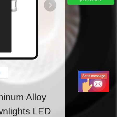
button
i
minum Alloy
nlights LED