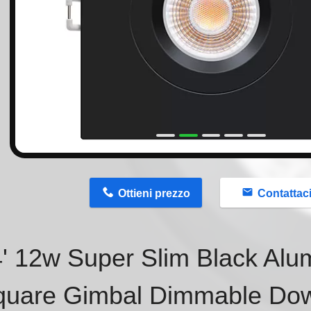
n
Ottieni prezzo
Contattac
4' 12w Super Slim Black Alu
quare Gimbal Dimmable Dow