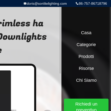
doris@sonlitelighting.com
86-757-86718796
rimless ha
 Downlights
Casa
Categorie
e
Prodotti
Risorse
Chi Siamo
Richiedi un
preventivo