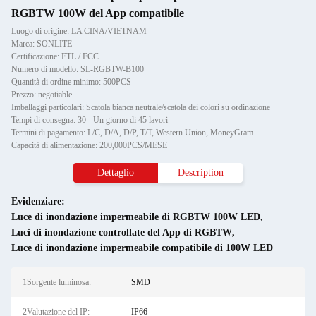
RGBTW 100W del App compatibile
Luogo di origine: LA CINA/VIETNAM
Marca: SONLITE
Certificazione: ETL / FCC
Numero di modello: SL-RGBTW-B100
Quantità di ordine minimo: 500PCS
Prezzo: negotiable
Imballaggi particolari: Scatola bianca neutrale/scatola dei colori su ordinazione
Tempi di consegna: 30 - Un giorno di 45 lavori
Termini di pagamento: L/C, D/A, D/P, T/T, Western Union, MoneyGram
Capacità di alimentazione: 200,000PCS/MESE
Dettaglio
Description
Evidenziare:
Luce di inondazione impermeabile di RGBTW 100W LED
,
Luci di inondazione controllate del App di RGBTW
,
Luce di inondazione impermeabile compatibile di 100W LED
1Sorgente luminosa:
SMD
2Valutazione del IP:
IP66