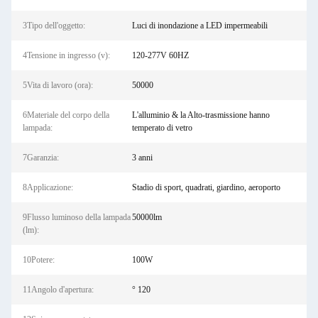
3Tipo dell'oggetto:
Luci di inondazione a LED impermeabili
4Tensione in ingresso (v):
120-277V 60HZ
5Vita di lavoro (ora):
50000
6Materiale del corpo della
L'alluminio & la Alto-trasmissione hanno
lampada:
temperato di vetro
7Garanzia:
3 anni
8Applicazione:
Stadio di sport, quadrati, giardino, aeroporto
9Flusso luminoso della lampada
50000lm
(lm):
10Potere:
100W
11Angolo d'apertura:
° 120