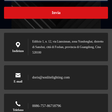
Invia
Edificio 1, n. 12, via Lianxinnan, zona Yundonghai, distretto
di Sanshui, città di Foshan, provincia di Guangdong, Cina
Indirizzo
528100
doris@sonlitelighting.com
E-mail
0086-757-86718796
Telefono