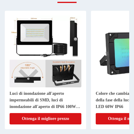
Luci di inondazione all'aperto
Colore che cambia u
impermeabili di SMD, luci di
della fase della luce 
inondazione all'aperto di IP66 100W
LED 60W IP66
Rgb
Ottenga il migliore prezzo
Ottenga il mig